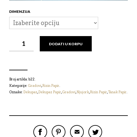
DIMENZIJA
RIZIN
DODATI U KORPU
PAPIR
-
NJUJORK
КОЛИЧИНА
Broj artikla:
b22
.
Kategorije:
Gradovi
,
Rizin Papir
.
Oznake:
Dekupaz
,
Dekupaz Papir
,
Gradovi
,
Njujork
,
Rizin Papir
,
Tanak Papir
.
P
P
P
P
O
O
O
O