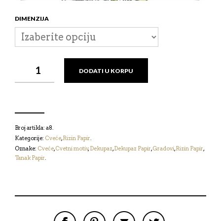
DIMENZIJA
RIZIN
DODATI U KORPU
PAPIR
-
CVEĆE
КОЛИЧИНА
Broj artikla:
a8
.
Kategorije:
Cveće
,
Rizin Papir
.
Oznake:
Cveće
,
Cvetni motiv
,
Dekupaz
,
Dekupaz Papir
,
Gradovi
,
Rizin Papir
,
Tanak Papir
.
P
P
P
P