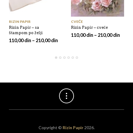
RIZIN PAPIR
CVEĆE
Rizin Papir – sa
Rizin Papir – cveće
štampom po želji
110,00
din
–
210,00
din
110,00
din
–
210,00
din
Copyright ©
Rizin Papir
2026.