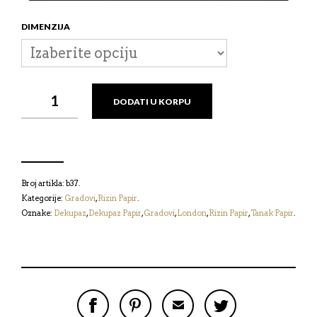
DIMENZIJA
RIZIN
DODATI U KORPU
PAPIR
-
LONDON
КОЛИЧИНА
Broj artikla:
b37
.
Kategorije:
Gradovi
,
Rizin Papir
.
Oznake:
Dekupaz
,
Dekupaz Papir
,
Gradovi
,
London
,
Rizin Papir
,
Tanak Papir
.
P
P
P
P
O
O
O
O