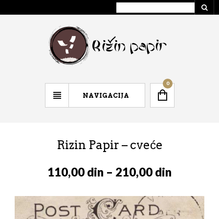
0
NAVIGACIJA
Rizin Papir – cveće
110,00
din
–
210,00
din