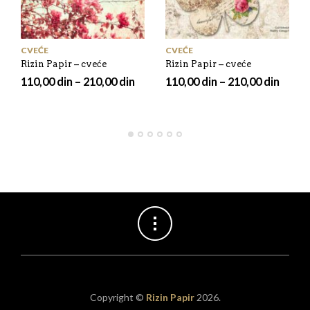
CVEĆE
CVEĆE
Rizin Papir – cveće
Rizin Papir – cveće
110,00
din
–
210,00
din
110,00
din
–
210,00
din
Copyright ©
Rizin Papir
2026.