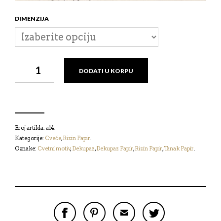
DIMENZIJA
RIZIN
DODATI U KORPU
PAPIR
-
CVEĆE
КОЛИЧИНА
Broj artikla:
a14
.
Kategorije:
Cveće
,
Rizin Papir
.
Oznake:
Cvetni motiv
,
Dekupaz
,
Dekupaz Papir
,
Rizin Papir
,
Tanak Papir
.
P
P
P
P
O
O
O
O