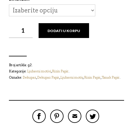
RIZIN
DODATI U KORPU
PAPIR
-
LJUBAVNI
MOTIV
КОЛИЧИНА
Broj artikla:
g2
.
Kategorije:
Ljubavni motivi
,
Rizin Papir
.
Oznake:
Dekupaz
,
Dekupaz Papir
,
Ljubavni motiv
,
Rizin Papir
,
Tanak Papir
.
P
P
P
P
O
O
O
O
D
D
Š
D
E
E
A
E
L
L
L
L