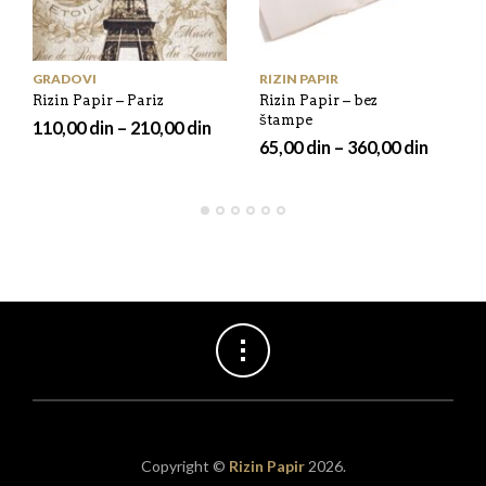
GRADOVI
RIZIN PAPIR
Rizin Papir – Pariz
Rizin Papir – bez
štampe
110,00
din
–
210,00
din
65,00
din
–
360,00
din
Copyright ©
Rizin Papir
2026.