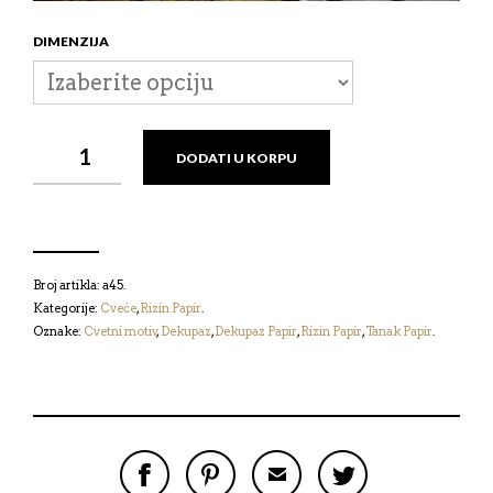
DIMENZIJA
RIZIN
DODATI U KORPU
PAPIR
-
CVEĆE
КОЛИЧИНА
Broj artikla:
a45
.
Kategorije:
Cveće
,
Rizin Papir
.
Oznake:
Cvetni motiv
,
Dekupaz
,
Dekupaz Papir
,
Rizin Papir
,
Tanak Papir
.
P
P
P
P
O
O
O
O