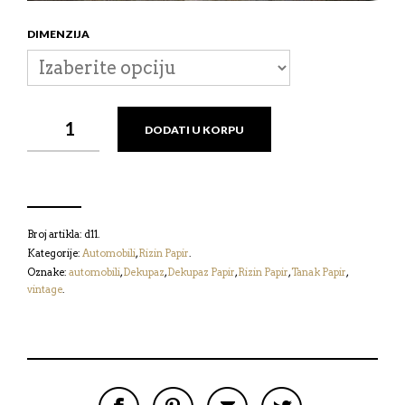
DIMENZIJA
RIZIN
DODATI U KORPU
PAPIR
-
AUTOMOBILI
КОЛИЧИНА
Broj artikla:
d11
.
Kategorije:
Automobili
,
Rizin Papir
.
Oznake:
automobili
,
Dekupaz
,
Dekupaz Papir
,
Rizin Papir
,
Tanak Papir
,
vintage
.
P
P
P
P