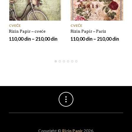
CVEĆE
CVEĆE
Rizin Papir – cveće
Rizin Papir – Pariz
110,00
din
–
210,00
din
110,00
din
–
210,00
din
Copyright ©
Rizin Papir
2026.