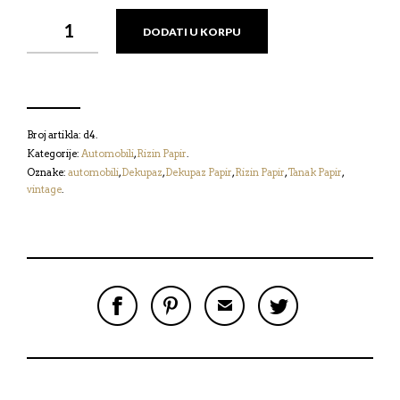
RIZIN
DODATI U KORPU
PAPIR
-
AUTOMOBILI
КОЛИЧИНА
Broj artikla:
d4
.
Kategorije:
Automobili
,
Rizin Papir
.
Oznake:
automobili
,
Dekupaz
,
Dekupaz Papir
,
Rizin Papir
,
Tanak Papir
,
vintage
.
P
P
P
P
O
O
O
O
D
D
Š
D
E
E
A
E
L
L
L
L
I
I
J
I
N
N
I
N
A
A
M
A
F
P
A
T