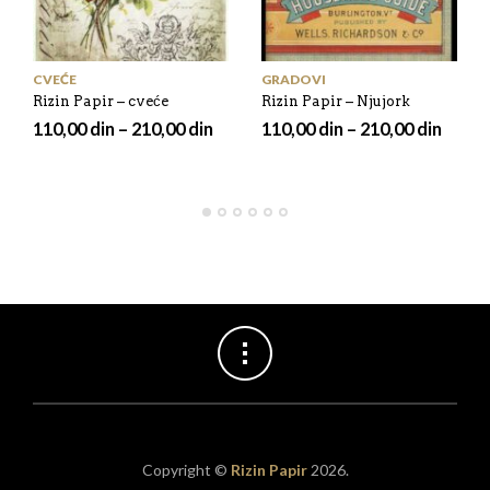
CVEĆE
GRADOVI
Rizin Papir – cveće
Rizin Papir – Njujork
110,00
din
–
210,00
din
110,00
din
–
210,00
din
Copyright ©
Rizin Papir
2026.