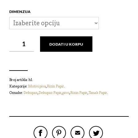
DIMENZIJA
RIZIN
DODATI U KORPU
PAPIR
-
MOTIVI
PIVA
КОЛИЧИНА
Broj artikla:
h1
.
Kategorije:
Motivi piva
,
Rizin Papir
.
Oznake:
Dekupaz
,
Dekupaz Papir
,
pivo
,
Rizin Papir
,
Tanak Papir
.
P
P
P
P
O
O
O
O