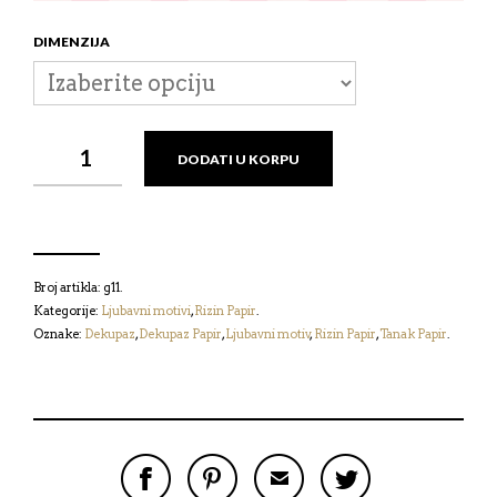
DIMENZIJA
RIZIN
DODATI U KORPU
PAPIR
-
LJUBAVNI
MOTIV
КОЛИЧИНА
Broj artikla:
g11
.
Kategorije:
Ljubavni motivi
,
Rizin Papir
.
Oznake:
Dekupaz
,
Dekupaz Papir
,
Ljubavni motiv
,
Rizin Papir
,
Tanak Papir
.
P
P
P
P
O
O
O
O