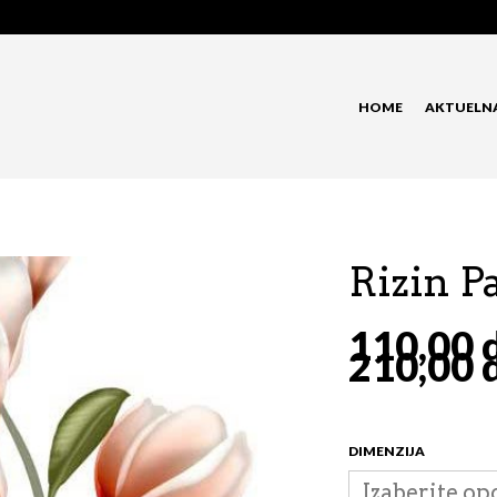
HOME
AKTUELN
Rizin P
110,00
210,00
DIMENZIJA