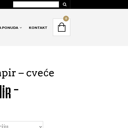
NAVIGATION
0
A PONUDA
KONTAKT
NAVIGACIJA
apir – cveće
din
–
din