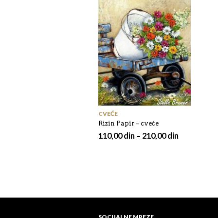
CVEĆE
Rizin Papir – cveće
110,00
din
–
210,00
din
SOCIJALNE MREZE