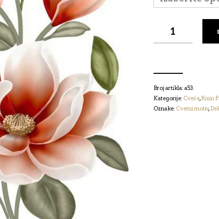
RIZIN
PAPIR
-
CVEĆE
КОЛИЧИНА
Broj artikla:
a53
.
Kategorije:
Cveće
,
Rizin P
Oznake:
Cvetni motiv
,
De