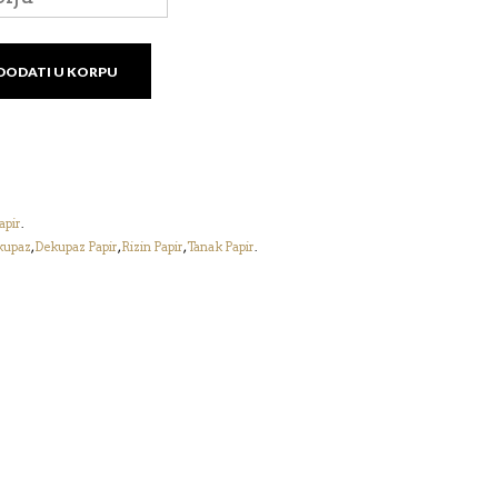
DODATI U KORPU
apir
.
kupaz
,
Dekupaz Papir
,
Rizin Papir
,
Tanak Papir
.