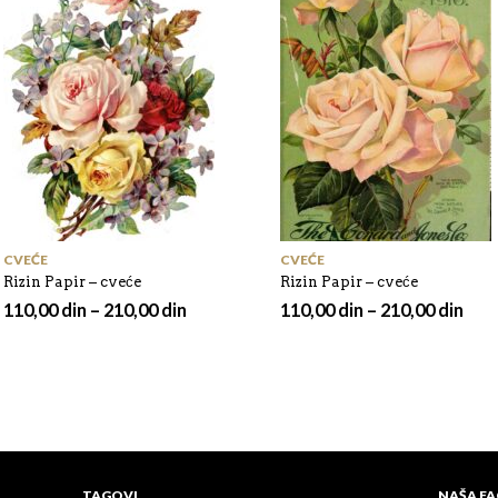
CVEĆE
CVEĆE
Rizin Papir – cveće
Rizin Papir – cveće
110,00
din
–
210,00
din
110,00
din
–
210,00
din
TAGOVI
NAŠA F