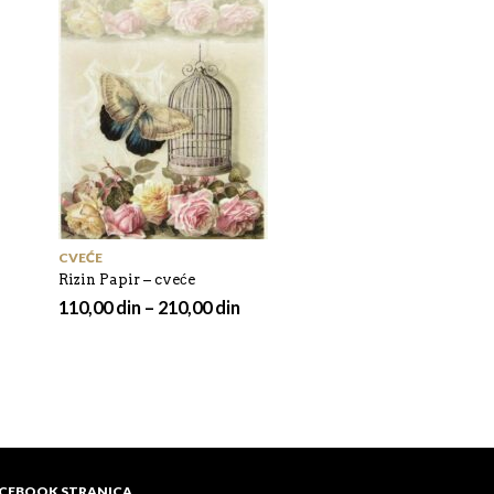
CVEĆE
CVEĆE
Rizin Papir – cveće
Rizin Papir – cveće
110,00
din
–
210,00
din
110,00
din
–
210,00
ACEBOOK STRANICA