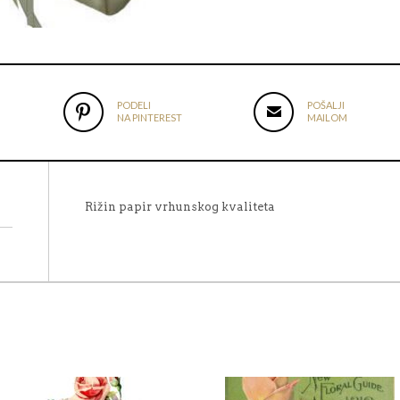
PODELI
POŠALJI
NA PINTEREST
MAILOM
Rižin papir vrhunskog kvaliteta