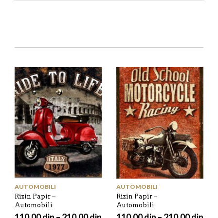
AUTOMOBILI
AUTOMOBILI
Rizin Papir –
Rizin Papir –
Automobili
Automobili
110,00
din
–
210,00
din
110,00
din
–
210,00
din