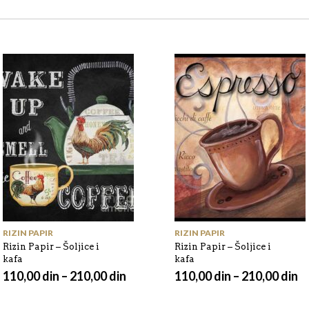
RIZIN PAPIR
RIZIN PAPIR
Rizin Papir – Šoljice i
Rizin Papir – Šoljice i
kafa
kafa
110,00
din
–
210,00
din
110,00
din
–
210,00
din