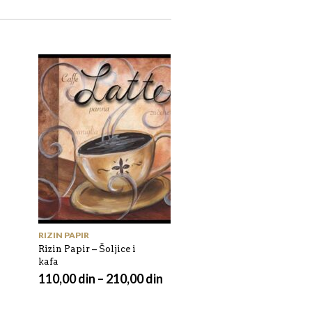
RIZIN PAPIR
Rizin Papir – Šoljice i
kafa
110,00
din
–
210,00
din